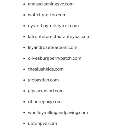
annascleaningsvc.com
wolfcitytattoo.com
oysterbayturkeytrot.com
lafronterarestauranteybar.com
lilyandrosetearoom.com
olivesburgberrypatch.com
theslushkids.com
giobastian.com
glpascensori.com
rifloorepoxy.com
woolleymillingandpaving.com
uptonpvd.com