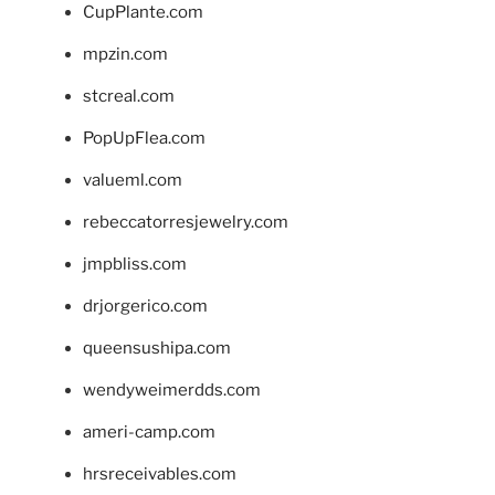
CupPlante.com
mpzin.com
stcreal.com
PopUpFlea.com
valueml.com
rebeccatorresjewelry.com
jmpbliss.com
drjorgerico.com
queensushipa.com
wendyweimerdds.com
ameri-camp.com
hrsreceivables.com