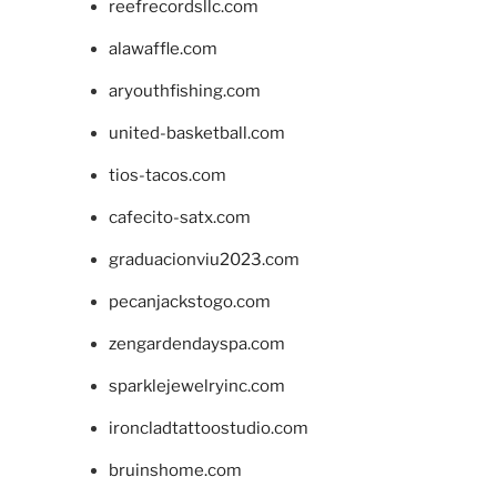
reefrecordsllc.com
alawaffle.com
aryouthfishing.com
united-basketball.com
tios-tacos.com
cafecito-satx.com
graduacionviu2023.com
pecanjackstogo.com
zengardendayspa.com
sparklejewelryinc.com
ironcladtattoostudio.com
bruinshome.com