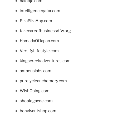
halobjd.com
intelligenceqatar.com
PikaPikaApp.com
takecareofbusinessdfw.org
HamadaOfJapan.com
VersifyLifestyle.com
kingscreekadventures.com
antaeuslabs.com
purelycleanchemdry.com
WishOping.com
shoplegacee.com
bonvivantshop.com