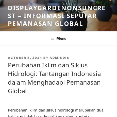
Skip
DISPLAYGARDENONSUNCRE
to
ST – INFORMASI SEPUTAR
content
PEMANASAN GLOBAL
Menu
POSTED
OCTOBER 8, 2024
BY
ADMINDIS
ON
Perubahan Iklim dan Siklus
Hidrologi: Tantangan Indonesia
dalam Menghadapi Pemanasan
Global
Perubahan iklim dan siklus hidrologi merupakan dua
hal yang tidak bisa dipisahkan dalam konteks