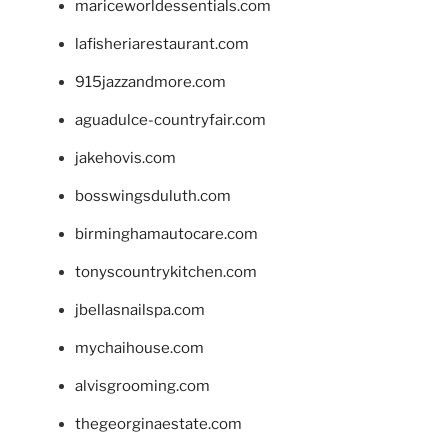
mariceworldessentials.com
lafisheriarestaurant.com
915jazzandmore.com
aguadulce-countryfair.com
jakehovis.com
bosswingsduluth.com
birminghamautocare.com
tonyscountrykitchen.com
jbellasnailspa.com
mychaihouse.com
alvisgrooming.com
thegeorginaestate.com