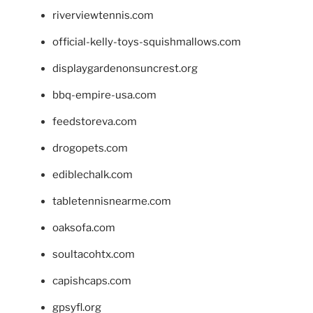
riverviewtennis.com
official-kelly-toys-squishmallows.com
displaygardenonsuncrest.org
bbq-empire-usa.com
feedstoreva.com
drogopets.com
ediblechalk.com
tabletennisnearme.com
oaksofa.com
soultacohtx.com
capishcaps.com
gpsyfl.org