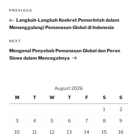
Post
Previous
PREVIOUS
navigation
Post
Langkah-Langkah Konkret Pemerintah dalam
Menanggulangi Pemanasan Global di Indonesia
Next
NEXT
Post
Mengenal Penyebab Pemanasan Global dan Peran
Siswa dalam Mencegahnya
August 2026
M
T
W
T
F
S
S
1
2
3
4
5
6
7
8
9
10
11
12
13
14
15
16