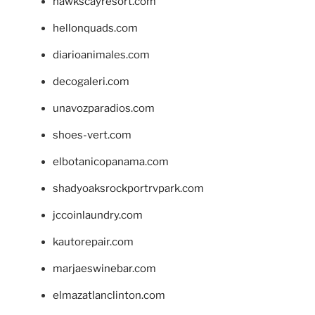
hawkscayresort.com
hellonquads.com
diarioanimales.com
decogaleri.com
unavozparadios.com
shoes-vert.com
elbotanicopanama.com
shadyoaksrockportrvpark.com
jccoinlaundry.com
kautorepair.com
marjaeswinebar.com
elmazatlanclinton.com