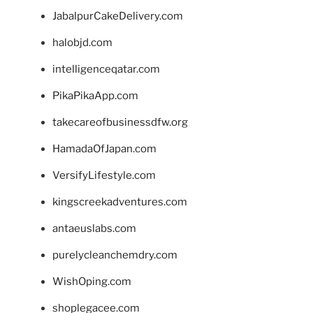
JabalpurCakeDelivery.com
halobjd.com
intelligenceqatar.com
PikaPikaApp.com
takecareofbusinessdfw.org
HamadaOfJapan.com
VersifyLifestyle.com
kingscreekadventures.com
antaeuslabs.com
purelycleanchemdry.com
WishOping.com
shoplegacee.com