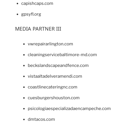
capishcaps.com
gpsyfl.org
MEDIA PARTNER III
vwrepairarlington.com
cleaningservicebaltimore-md.com
beckslandscapeandfence.com
vistaaltadelveramendi.com
coastlinecateringnc.com
cuesburgershouston.com
psicologiaespecializadaencampeche.com
dmtacos.com