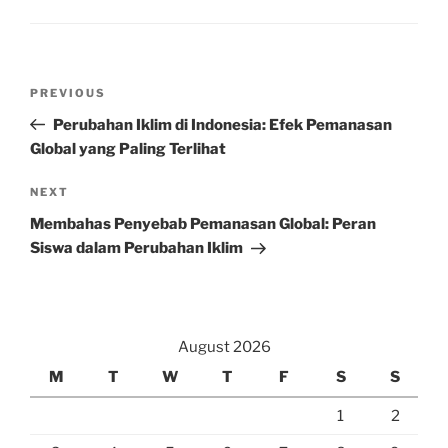
Post
Previous
PREVIOUS
navigation
Post
Perubahan Iklim di Indonesia: Efek Pemanasan
Global yang Paling Terlihat
Next
NEXT
Post
Membahas Penyebab Pemanasan Global: Peran
Siswa dalam Perubahan Iklim
August 2026
M
T
W
T
F
S
S
1
2