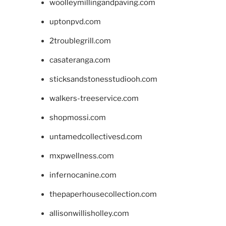
woolleymillingandpaving.com
uptonpvd.com
2troublegrill.com
casateranga.com
sticksandstonesstudiooh.com
walkers-treeservice.com
shopmossi.com
untamedcollectivesd.com
mxpwellness.com
infernocanine.com
thepaperhousecollection.com
allisonwillisholley.com