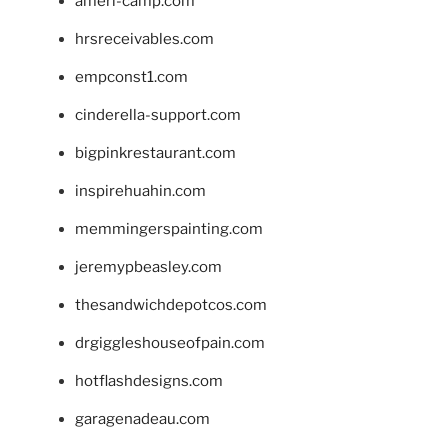
ameri-camp.com
hrsreceivables.com
empconst1.com
cinderella-support.com
bigpinkrestaurant.com
inspirehuahin.com
memmingerspainting.com
jeremypbeasley.com
thesandwichdepotcos.com
drgiggleshouseofpain.com
hotflashdesigns.com
garagenadeau.com