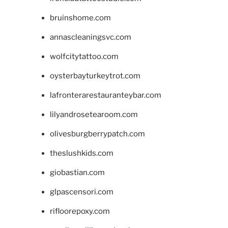
bruinshome.com
annascleaningsvc.com
wolfcitytattoo.com
oysterbayturkeytrot.com
lafronterarestauranteybar.com
lilyandrosetearoom.com
olivesburgberrypatch.com
theslushkids.com
giobastian.com
glpascensori.com
rifloorepoxy.com