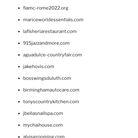
fiamc-rome2022.org
mariceworldessentials.com
lafisheriarestaurant.com
915jazzandmore.com
aguadulce-countryfair.com
jakehovis.com
bosswingsduluth.com
birminghamautocare.com
tonyscountrykitchen.com
jbellasnailspa.com
mychaihouse.com
alvisgrooming.com