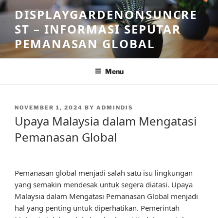
Skip
DISPLAYGARDENONSUNCRE
to
ST – INFORMASI SEPUTAR
content
PEMANASAN GLOBAL
Menu
POSTED
NOVEMBER 1, 2024
BY
ADMINDIS
ON
Upaya Malaysia dalam Mengatasi
Pemanasan Global
Pemanasan global menjadi salah satu isu lingkungan
yang semakin mendesak untuk segera diatasi. Upaya
Malaysia dalam Mengatasi Pemanasan Global menjadi
hal yang penting untuk diperhatikan. Pemerintah