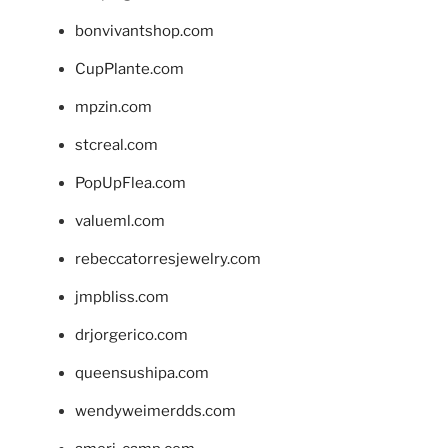
bonvivantshop.com
CupPlante.com
mpzin.com
stcreal.com
PopUpFlea.com
valueml.com
rebeccatorresjewelry.com
jmpbliss.com
drjorgerico.com
queensushipa.com
wendyweimerdds.com