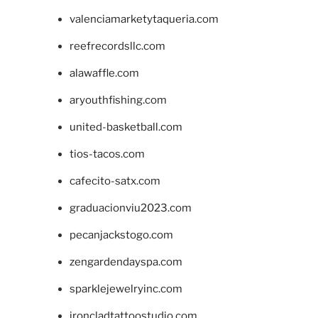
valenciamarketytaqueria.com
reefrecordsllc.com
alawaffle.com
aryouthfishing.com
united-basketball.com
tios-tacos.com
cafecito-satx.com
graduacionviu2023.com
pecanjackstogo.com
zengardendayspa.com
sparklejewelryinc.com
ironcladtattoostudio.com