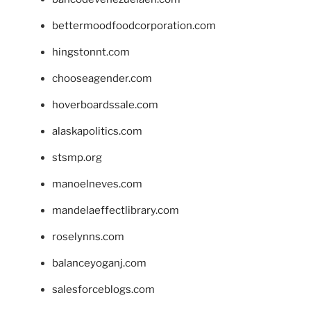
bettermoodfoodcorporation.com
hingstonnt.com
chooseagender.com
hoverboardssale.com
alaskapolitics.com
stsmp.org
manoelneves.com
mandelaeffectlibrary.com
roselynns.com
balanceyoganj.com
salesforceblogs.com