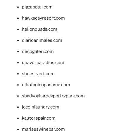
plazabatai.com
hawkscayresort.com
hellonquads.com
diarioanimales.com
decogaleri.com
unavozparadios.com
shoes-vert.com
elbotanicopanama.com
shadyoaksrockportrvpark.com
jccoinlaundry.com
kautorepair.com
marjaeswinebar.com