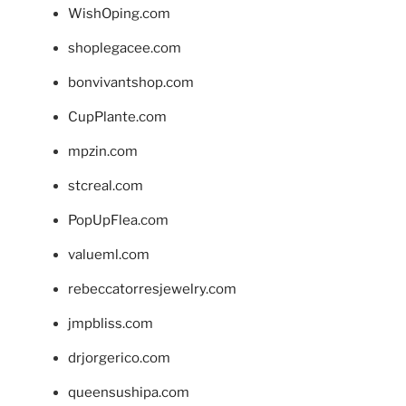
WishOping.com
shoplegacee.com
bonvivantshop.com
CupPlante.com
mpzin.com
stcreal.com
PopUpFlea.com
valueml.com
rebeccatorresjewelry.com
jmpbliss.com
drjorgerico.com
queensushipa.com