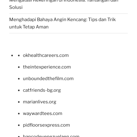
Mengatasi Kekeringan di Indonesia: Tantangan dan
Solusi
Menghadapi Bahaya Angin Kencang: Tips dan Trik
untuk Tetap Aman
okhealthcareers.com
theintexperience.com
unboundedthefilm.com
catfriends-bg.org
marianlives.org
waywardtees.com
pidfloorsexpress.com
bancodevenezuelaen.com