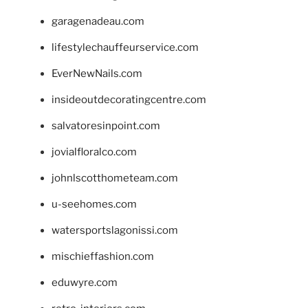
garagenadeau.com
lifestylechauffeurservice.com
EverNewNails.com
insideoutdecoratingcentre.com
salvatoresinpoint.com
jovialfloralco.com
johnlscotthometeam.com
u-seehomes.com
watersportslagonissi.com
mischieffashion.com
eduwyre.com