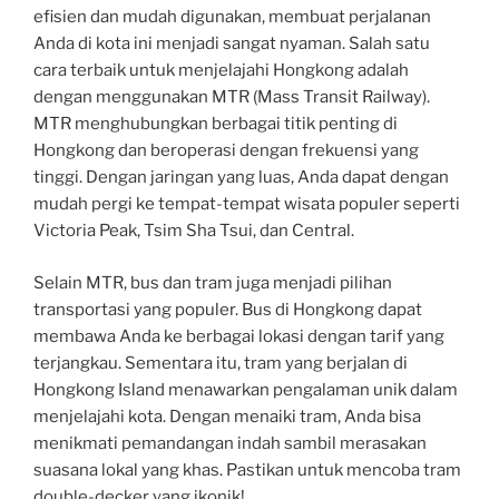
efisien dan mudah digunakan, membuat perjalanan
Anda di kota ini menjadi sangat nyaman. Salah satu
cara terbaik untuk menjelajahi Hongkong adalah
dengan menggunakan MTR (Mass Transit Railway).
MTR menghubungkan berbagai titik penting di
Hongkong dan beroperasi dengan frekuensi yang
tinggi. Dengan jaringan yang luas, Anda dapat dengan
mudah pergi ke tempat-tempat wisata populer seperti
Victoria Peak, Tsim Sha Tsui, dan Central.
Selain MTR, bus dan tram juga menjadi pilihan
transportasi yang populer. Bus di Hongkong dapat
membawa Anda ke berbagai lokasi dengan tarif yang
terjangkau. Sementara itu, tram yang berjalan di
Hongkong Island menawarkan pengalaman unik dalam
menjelajahi kota. Dengan menaiki tram, Anda bisa
menikmati pemandangan indah sambil merasakan
suasana lokal yang khas. Pastikan untuk mencoba tram
double-decker yang ikonik!