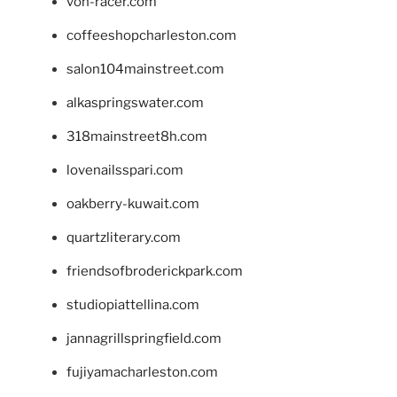
von-racer.com
coffeeshopcharleston.com
salon104mainstreet.com
alkaspringswater.com
318mainstreet8h.com
lovenailsspari.com
oakberry-kuwait.com
quartzliterary.com
friendsofbroderickpark.com
studiopiattellina.com
jannagrillspringfield.com
fujiyamacharleston.com