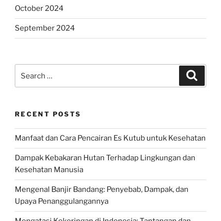
October 2024
September 2024
Search
Search
for:
RECENT POSTS
Manfaat dan Cara Pencairan Es Kutub untuk Kesehatan
Dampak Kebakaran Hutan Terhadap Lingkungan dan
Kesehatan Manusia
Mengenal Banjir Bandang: Penyebab, Dampak, dan
Upaya Penanggulangannya