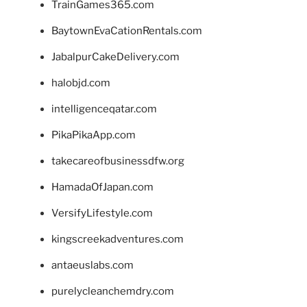
TrainGames365.com
BaytownEvaCationRentals.com
JabalpurCakeDelivery.com
halobjd.com
intelligenceqatar.com
PikaPikaApp.com
takecareofbusinessdfw.org
HamadaOfJapan.com
VersifyLifestyle.com
kingscreekadventures.com
antaeuslabs.com
purelycleanchemdry.com