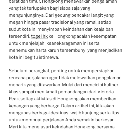
barat dan timur, Hongkong menawarkan pengalaman
yang tak terlupakan bagi siapa saja yang
mengunjunginya. Dari gedung pencakar langit yang
megah hingga pasar tradisional yang ramai, setiap
sudut kota ini menyimpan keindahan dan keajaiban
tersendiri.
togel hk
ke Hongkong adalah kesempatan
untuk menjelajahi keanekaragaman ini serta
menemukan harta karun tersembunyi yang menjadikan
kota ini begitu istimewa.
Sebelum berangkat, penting untuk mempersiapkan
rencana perjalanan agar tidak melewatkan pengalaman
menarik yang ditawarkan. Mulai dari mencicipi kuliner
khas sampai menikmati pemandangan dari Victoria
Peak, setiap aktivitas di Hongkong akan memberikan
kenangan yang berharga. Dalam artikel ini, kita akan
mengupas berbagai destinasi wajib kunjung serta tips
untuk membuat perjalanan Anda semakin berkesan.
Mari kita menelusuri keindahan Hongkong bersama