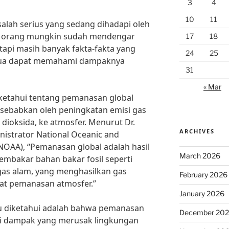
3
4
10
11
lah serius yang sedang dihadapi oleh
yak orang mungkin sudah mendengar
17
18
tapi masih banyak fakta-fakta yang
24
25
emua dapat memahami dampaknya
31
« Mar
diketahui tentang pemanasan global
isebabkan oleh peningkatan emisi gas
dioksida, ke atmosfer. Menurut Dr.
ARCHIVES
istrator National Oceanic and
NOAA), “Pemanasan global adalah hasil
March 2026
embakar bahan bakar fosil seperti
gas alam, yang menghasilkan gas
February 2026
t pemanasan atmosfer.”
January 2026
erlu diketahui adalah bahwa pemanasan
December 20
i dampak yang merusak lingkungan