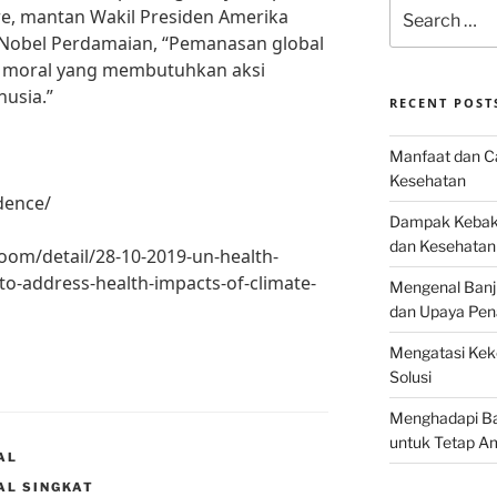
Search
e, mantan Wakil Presiden Amerika
for:
 Nobel Perdamaian, “Pemanasan global
isu moral yang membutuhkan aksi
nusia.”
RECENT POST
Manfaat dan Ca
Kesehatan
idence/
Dampak Kebaka
dan Kesehatan
oom/detail/28-10-2019-un-health-
to-address-health-impacts-of-climate-
Mengenal Banj
dan Upaya Pen
Mengatasi Keke
Solusi
Menghadapi Bah
untuk Tetap A
AL
AL SINGKAT