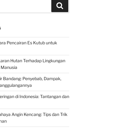
Search
S
ra Pencairan Es Kutub untuk
ran Hutan Terhadap Lingkungan
 Manusia
ir Bandang: Penyebab, Dampak,
anggulangannya
ringan di Indonesia: Tantangan dan
aya Angin Kencang: Tips dan Trik
man