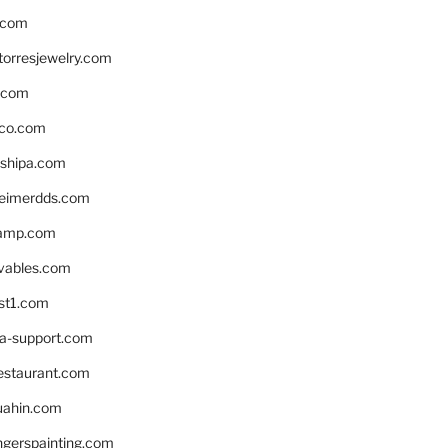
.com
torresjewelry.com
s.com
ico.com
shipa.com
eimerdds.com
camp.com
ivables.com
st1.com
la-support.com
estaurant.com
uahin.com
erspainting.com