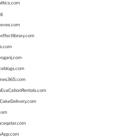
litics.com
rg
neves.com
ffectlibrary.com
ns.com
yoganj.com
rceblogs.com
ames365.com
EvaCationRentals.com
rCakeDelivery.com
.com
enceqatar.com
aApp.com