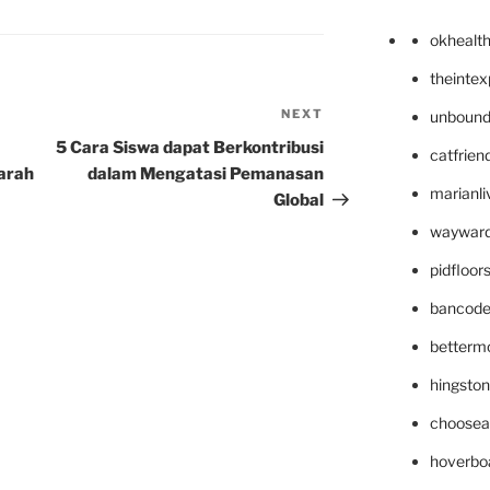
okhealt
theinte
NEXT
Next
unbound
Post
5 Cara Siswa dapat Berkontribusi
catfrien
arah
dalam Mengatasi Pemanasan
marianli
Global
wayward
pidfloo
bancode
betterm
hingsto
choosea
hoverbo