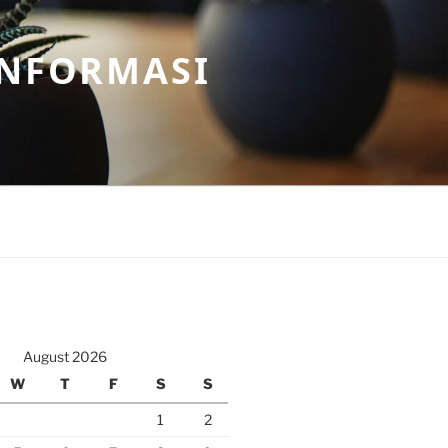
INFORMASI
August 2026
W
T
F
S
S
1
2