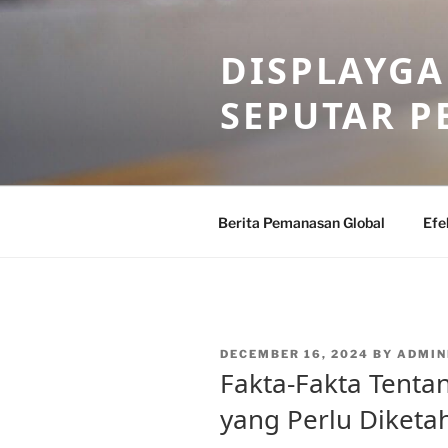
Skip
to
DISPLAYG
content
SEPUTAR 
Berita Pemanasan Global
Efe
POSTED
DECEMBER 16, 2024
BY
ADMIN
ON
Fakta-Fakta Tent
yang Perlu Diketa