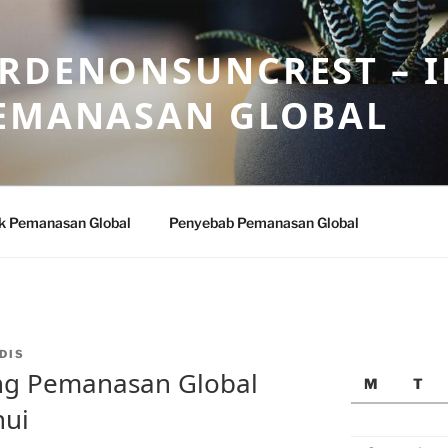
ARDENONSUNCREST – 
PEMANASAN GLOBAL
k Pemanasan Global
Penyebab Pemanasan Global
DIS
ang Pemanasan Global
M
T
hui