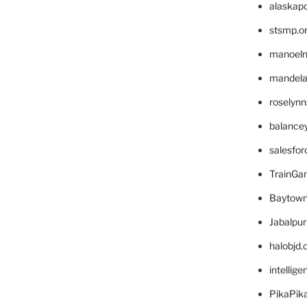
alaskapo
stsmp.o
manoel
mandelae
roselyn
balance
salesfo
TrainG
Baytown
Jabalpu
halobjd
intellig
PikaPik