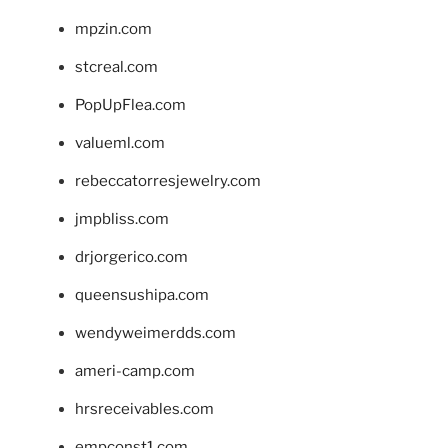
mpzin.com
stcreal.com
PopUpFlea.com
valueml.com
rebeccatorresjewelry.com
jmpbliss.com
drjorgerico.com
queensushipa.com
wendyweimerdds.com
ameri-camp.com
hrsreceivables.com
empconst1.com