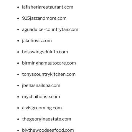
lafisheriarestaurant.com
915jazzandmore.com
aguadulce-countryfair.com
jakehovis.com
bosswingsduluth.com
birminghamautocare.com
tonyscountrykitchen.com
jbellasnailspa.com
mychaihouse.com
alvisgrooming.com
thegeorginaestate.com
blythewoodseafood.com