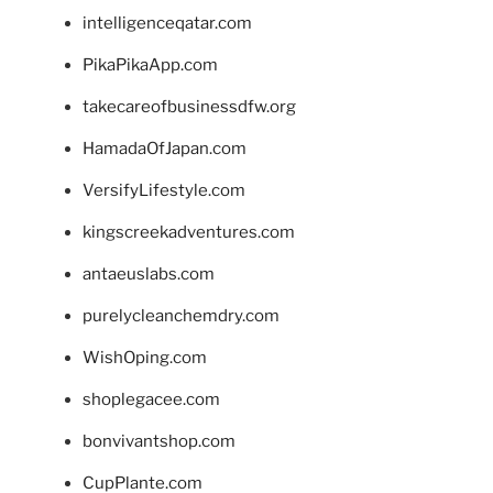
intelligenceqatar.com
PikaPikaApp.com
takecareofbusinessdfw.org
HamadaOfJapan.com
VersifyLifestyle.com
kingscreekadventures.com
antaeuslabs.com
purelycleanchemdry.com
WishOping.com
shoplegacee.com
bonvivantshop.com
CupPlante.com