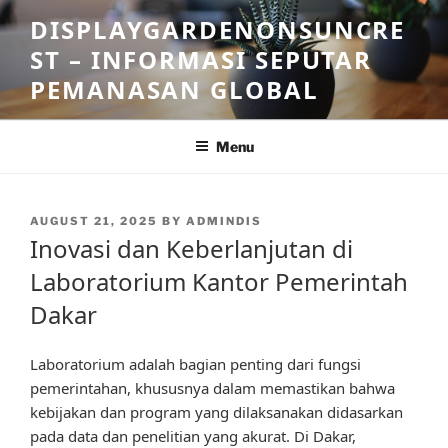
Skip
DISPLAYGARDENONSUNCRE
to
ST – INFORMASI SEPUTAR
content
PEMANASAN GLOBAL
Menu
POSTED
AUGUST 21, 2025
BY
ADMINDIS
ON
Inovasi dan Keberlanjutan di
Laboratorium Kantor Pemerintah
Dakar
Laboratorium adalah bagian penting dari fungsi
pemerintahan, khususnya dalam memastikan bahwa
kebijakan dan program yang dilaksanakan didasarkan
pada data dan penelitian yang akurat. Di Dakar,