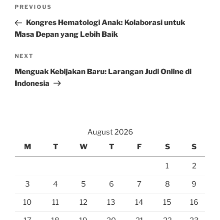
Post
Previous
PREVIOUS
navigation
Post
Kongres Hematologi Anak: Kolaborasi untuk
Masa Depan yang Lebih Baik
Next
NEXT
Post
Menguak Kebijakan Baru: Larangan Judi Online di
Indonesia
August 2026
M
T
W
T
F
S
S
1
2
3
4
5
6
7
8
9
10
11
12
13
14
15
16