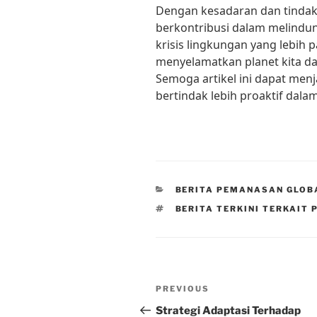
Dengan kesadaran dan tindaka
berkontribusi dalam melindu
krisis lingkungan yang lebih 
menyelamatkan planet kita d
Semoga artikel ini dapat menj
bertindak lebih proaktif dala
CATEGORIES
BERITA PEMANASAN GLOB
TAGS
BERITA TERKINI TERKAIT
Post
Previous
PREVIOUS
navigation
Post
Strategi Adaptasi Terhadap