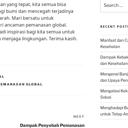
Search
n yang tepat, kita semua bisa
for:
ngi bumi dan mencegah terjadinya
parah. Mari bersatu untuk
ari ancaman pemanasan global.
RECENT POST
adi inspirasi bagi kita semua untuk
m menjaga lingkungan. Terima kasih.
Manfaat dan Ca
Kesehatan
Dampak Kebaka
dan Kesehatan
Mengenal Banj
AL
dan Upaya Pen
 PEMANASAN GLOBAL
Mengatasi Keke
Solusi
Menghadapi Bah
untuk Tetap A
NEXT
Next
Post
Dampak Penyebab Pemanasan