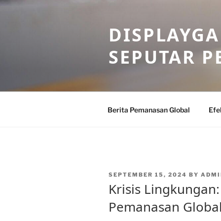
Skip
to
DISPLAYG
content
SEPUTAR 
Berita Pemanasan Global
Efe
POSTED
SEPTEMBER 15, 2024
BY
ADMI
ON
Krisis Lingkungan:
Pemanasan Global