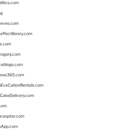
litics.com
rg
neves.com
ffectlibrary.com
ns.com
yoganj.com
rceblogs.com
ames365.com
EvaCationRentals.com
rCakeDelivery.com
.com
enceqatar.com
aApp.com