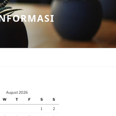
INFORMASI
August 2026
W
T
F
S
S
1
2