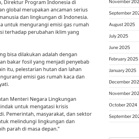
November 20
h, Direktur Program Indonesia di
san global merupakan ancaman serius
September 20
anusia dan lingkungan di Indonesia.
ma untuk mengurangi emisi gas rumah
August 2025
i terhadap perubahan iklim yang
July 2025
June 2025
ang bisa dilakukan adalah dengan
February 2025
n bakar fosil yang menjadi penyebab
n itu, pelestarian hutan dan lahan
January 2025
engurangi emisi gas rumah kaca dan
December 20
ati.
November 20
antan Menteri Negara Lingkungan
October 2024
tindak untuk mengatasi krisis
di. Pemerintah, masyarakat, dan sektor
September 20
ntuk melindungi lingkungan dan
ih parah di masa depan.”