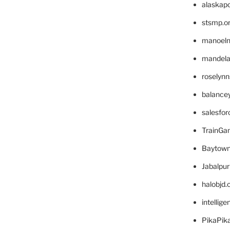
alaskapo
stsmp.o
manoel
mandelae
roselyn
balance
salesfo
TrainG
Baytown
Jabalpu
halobjd
intellig
PikaPik