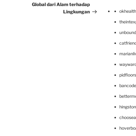
Global dari Alam terhadap
okhealt
Lingkungan
theinte
unbound
catfrien
marianli
wayward
pidfloo
bancode
betterm
hingsto
choosea
hoverbo