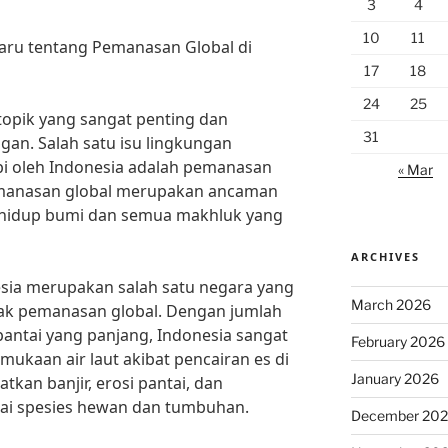
3
4
10
11
rbaru tentang Pemanasan Global di
17
18
24
25
topik yang sangat penting dan
31
ngan. Salah satu isu lingkungan
pi oleh Indonesia adalah pemanasan
« Mar
pemanasan global merupakan ancaman
 hidup bumi dan semua makhluk yang
ARCHIVES
esia merupakan salah satu negara yang
March 2026
ak pemanasan global. Dengan jumlah
pantai yang panjang, Indonesia sangat
February 2026
ukaan air laut akibat pencairan es di
January 2026
tkan banjir, erosi pantai, dan
gai spesies hewan dan tumbuhan.
December 20