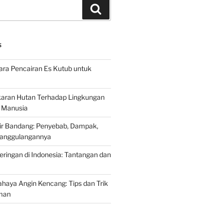
Search
S
ra Pencairan Es Kutub untuk
ran Hutan Terhadap Lingkungan
 Manusia
ir Bandang: Penyebab, Dampak,
anggulangannya
ringan di Indonesia: Tantangan dan
aya Angin Kencang: Tips dan Trik
man