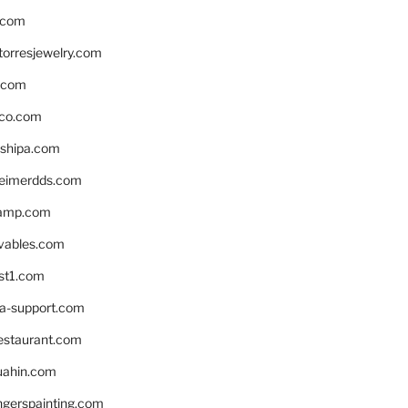
.com
torresjewelry.com
s.com
ico.com
shipa.com
eimerdds.com
camp.com
ivables.com
st1.com
la-support.com
estaurant.com
uahin.com
erspainting.com