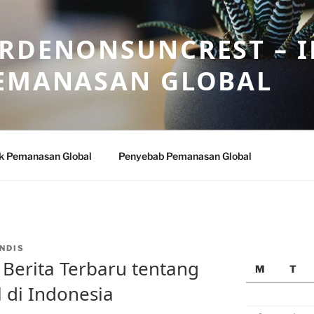
ARDENONSUNCREST – 
PEMANASAN GLOBAL
k Pemanasan Global
Penyebab Pemanasan Global
NDIS
 Berita Terbaru tentang
M
T
 di Indonesia