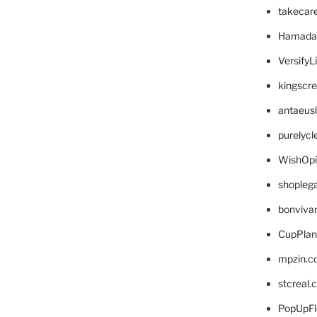
takecar
Hamada
VersifyL
kingscr
antaeus
purelyc
WishOp
shopleg
bonviva
CupPlan
mpzin.c
stcreal.
PopUpFl