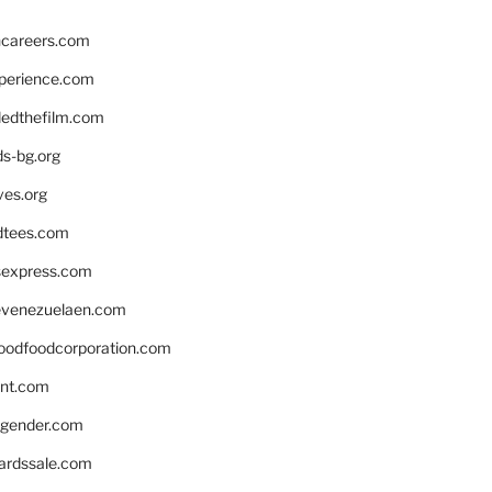
hcareers.com
xperience.com
edthefilm.com
ds-bg.org
ves.org
tees.com
rsexpress.com
venezuelaen.com
oodfoodcorporation.com
nnt.com
gender.com
ardssale.com