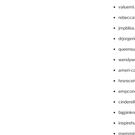
valueml
rebecca
jmpblis
drjorger
queensu
wendyw
ameri-
hrsrece
empcon
cinderel
bigpinkr
inspireh
memming