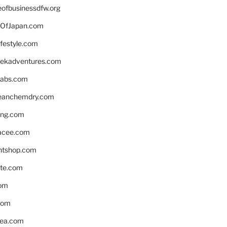
eofbusinessdfw.org
OfJapan.com
ifestyle.com
eekadventures.com
labs.com
leanchemdry.com
ing.com
acee.com
ntshop.com
te.com
om
com
ea.com