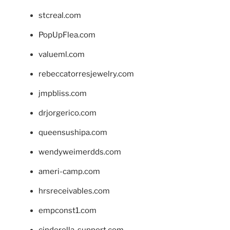
stcreal.com
PopUpFlea.com
valueml.com
rebeccatorresjewelry.com
jmpbliss.com
drjorgerico.com
queensushipa.com
wendyweimerdds.com
ameri-camp.com
hrsreceivables.com
empconst1.com
cinderella-support.com