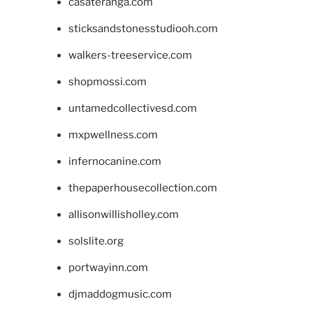
casateranga.com
sticksandstonesstudiooh.com
walkers-treeservice.com
shopmossi.com
untamedcollectivesd.com
mxpwellness.com
infernocanine.com
thepaperhousecollection.com
allisonwillisholley.com
solslite.org
portwayinn.com
djmaddogmusic.com