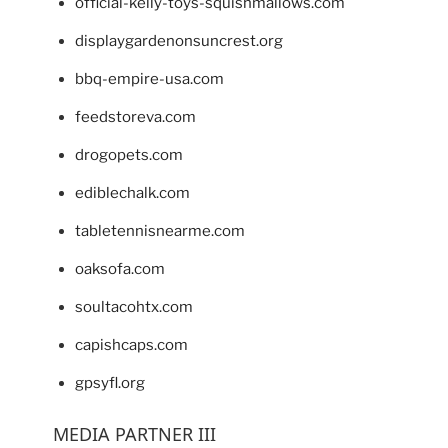
official-kelly-toys-squishmallows.com
displaygardenonsuncrest.org
bbq-empire-usa.com
feedstoreva.com
drogopets.com
ediblechalk.com
tabletennisnearme.com
oaksofa.com
soultacohtx.com
capishcaps.com
gpsyfl.org
MEDIA PARTNER III