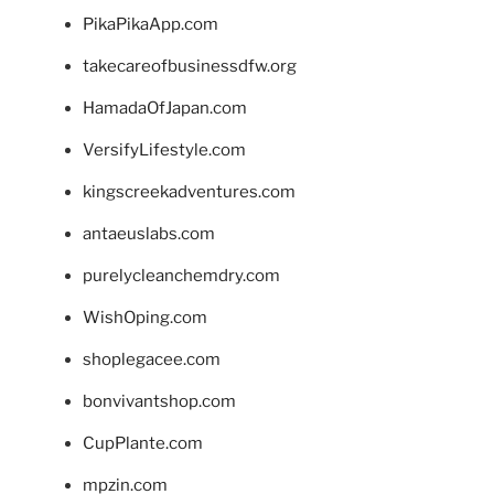
PikaPikaApp.com
takecareofbusinessdfw.org
HamadaOfJapan.com
VersifyLifestyle.com
kingscreekadventures.com
antaeuslabs.com
purelycleanchemdry.com
WishOping.com
shoplegacee.com
bonvivantshop.com
CupPlante.com
mpzin.com