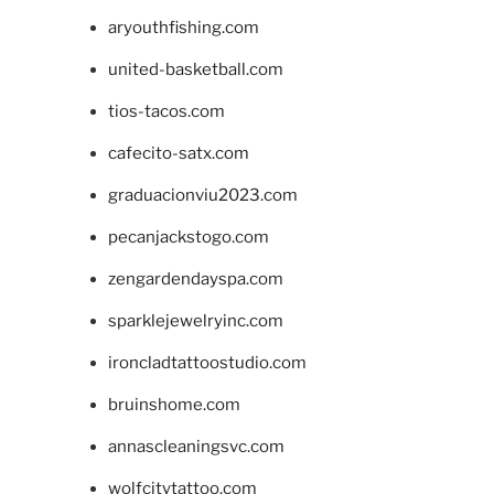
aryouthfishing.com
united-basketball.com
tios-tacos.com
cafecito-satx.com
graduacionviu2023.com
pecanjackstogo.com
zengardendayspa.com
sparklejewelryinc.com
ironcladtattoostudio.com
bruinshome.com
annascleaningsvc.com
wolfcitytattoo.com