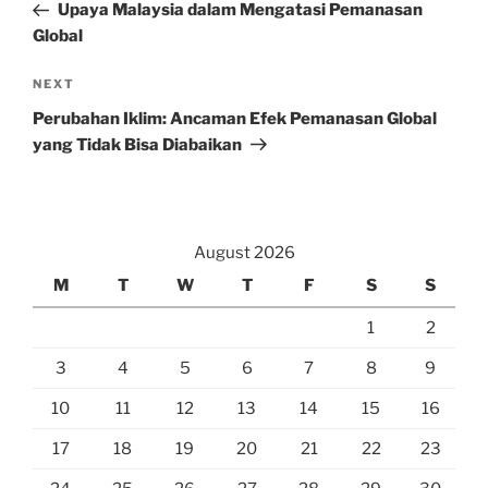
Post
Upaya Malaysia dalam Mengatasi Pemanasan
Global
Next
NEXT
Post
Perubahan Iklim: Ancaman Efek Pemanasan Global
yang Tidak Bisa Diabaikan
August 2026
M
T
W
T
F
S
S
1
2
3
4
5
6
7
8
9
10
11
12
13
14
15
16
17
18
19
20
21
22
23