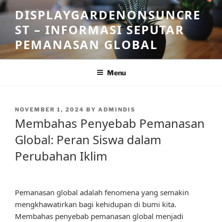
Skip
DISPLAYGARDENONSUNCRE
to
ST – INFORMASI SEPUTAR
content
PEMANASAN GLOBAL
Menu
POSTED
NOVEMBER 1, 2024
BY
ADMINDIS
ON
Membahas Penyebab Pemanasan
Global: Peran Siswa dalam
Perubahan Iklim
Pemanasan global adalah fenomena yang semakin
mengkhawatirkan bagi kehidupan di bumi kita.
Membahas penyebab pemanasan global menjadi