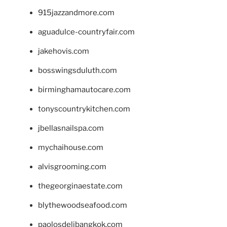
915jazzandmore.com
aguadulce-countryfair.com
jakehovis.com
bosswingsduluth.com
birminghamautocare.com
tonyscountrykitchen.com
jbellasnailspa.com
mychaihouse.com
alvisgrooming.com
thegeorginaestate.com
blythewoodseafood.com
paolosdelibangkok.com