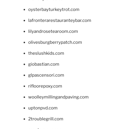
oysterbayturkeytrot.com
lafronterarestauranteybar.com
lilyandrosetearoom.com
olivesburgberrypatch.com
theslushkids.com
giobastian.com
glpascensori.com
rifloorepoxy.com
woolleymillingandpaving.com
uptonpvd.com
2troublegrill.com