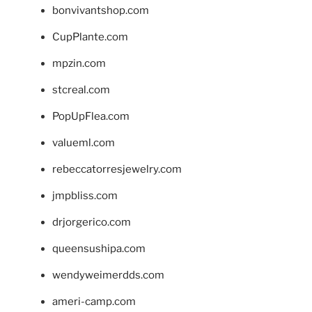
bonvivantshop.com
CupPlante.com
mpzin.com
stcreal.com
PopUpFlea.com
valueml.com
rebeccatorresjewelry.com
jmpbliss.com
drjorgerico.com
queensushipa.com
wendyweimerdds.com
ameri-camp.com