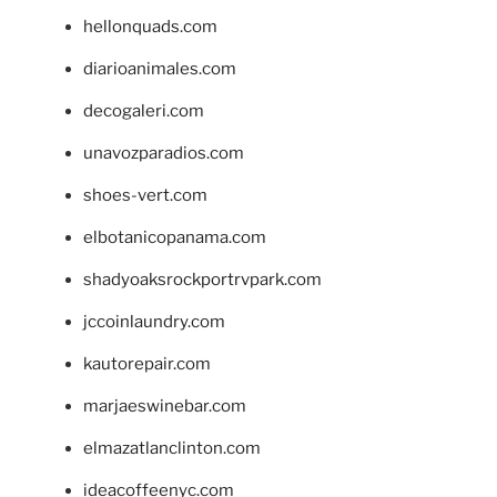
hellonquads.com
diarioanimales.com
decogaleri.com
unavozparadios.com
shoes-vert.com
elbotanicopanama.com
shadyoaksrockportrvpark.com
jccoinlaundry.com
kautorepair.com
marjaeswinebar.com
elmazatlanclinton.com
ideacoffeenyc.com