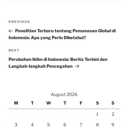
Post
Previous
PREVIOUS
navigation
Post
Penelitian Terbaru tentang Pemanasan Global di
Indonesia: Apa yang Perlu Diketahui?
Next
NEXT
Post
Perubahan Iklim di Indonesia: Berita Terkini dan
Langkah-langkah Pencegahan
August 2026
M
T
W
T
F
S
S
1
2
3
4
5
6
7
8
9