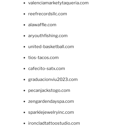
valenciamarketytaqueria.com
reefrecordsllc.com
alawaffle.com
aryouthfishing.com
united-basketball.com
tios-tacos.com
cafecito-satx.com
graduacionviu2023.com
pecanjackstogo.com
zengardendayspa.com
sparklejewelryinc.com
ironcladtattoostudio.com