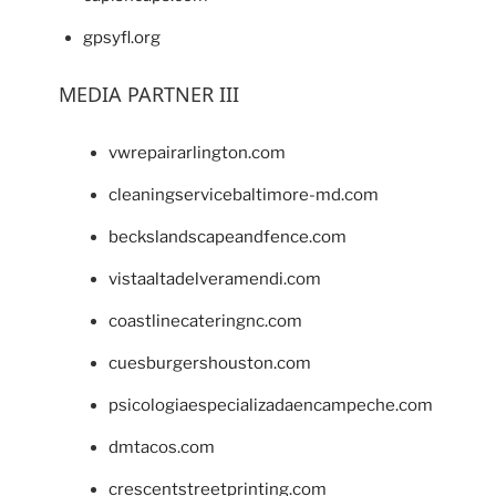
gpsyfl.org
MEDIA PARTNER III
vwrepairarlington.com
cleaningservicebaltimore-md.com
beckslandscapeandfence.com
vistaaltadelveramendi.com
coastlinecateringnc.com
cuesburgershouston.com
psicologiaespecializadaencampeche.com
dmtacos.com
crescentstreetprinting.com