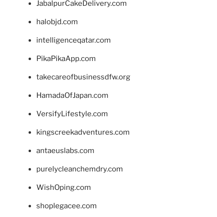
JabalpurCakeDelivery.com
halobjd.com
intelligenceqatar.com
PikaPikaApp.com
takecareofbusinessdfw.org
HamadaOfJapan.com
VersifyLifestyle.com
kingscreekadventures.com
antaeuslabs.com
purelycleanchemdry.com
WishOping.com
shoplegacee.com