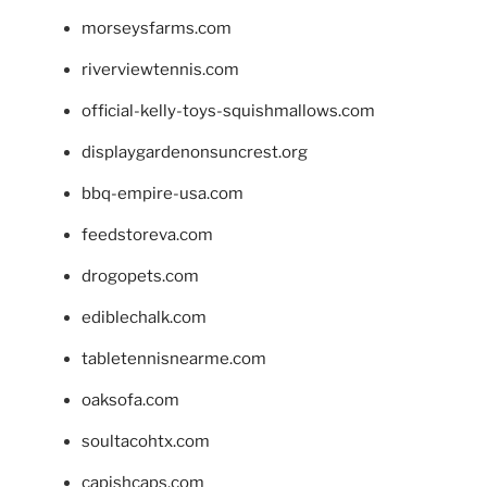
morseysfarms.com
riverviewtennis.com
official-kelly-toys-squishmallows.com
displaygardenonsuncrest.org
bbq-empire-usa.com
feedstoreva.com
drogopets.com
ediblechalk.com
tabletennisnearme.com
oaksofa.com
soultacohtx.com
capishcaps.com