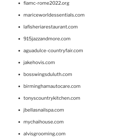
fiamc-rome2022.org
mariceworldessentials.com
lafisheriarestaurant.com
915jazzandmore.com
aguadulce-countryfair.com
jakehovis.com
bosswingsduluth.com
birminghamautocare.com
tonyscountrykitchen.com
jbellasnailspa.com
mychaihouse.com
alvisgrooming.com