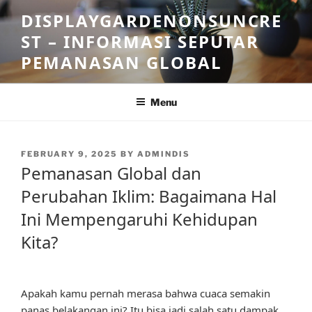
Skip
DISPLAYGARDENONSUNCRE
to
ST – INFORMASI SEPUTAR
content
PEMANASAN GLOBAL
Menu
POSTED
FEBRUARY 9, 2025
BY
ADMINDIS
ON
Pemanasan Global dan
Perubahan Iklim: Bagaimana Hal
Ini Mempengaruhi Kehidupan
Kita?
Apakah kamu pernah merasa bahwa cuaca semakin
panas belakangan ini? Itu bisa jadi salah satu dampak