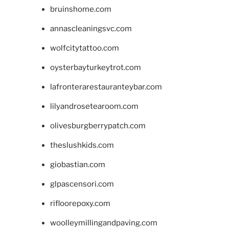
bruinshome.com
annascleaningsvc.com
wolfcitytattoo.com
oysterbayturkeytrot.com
lafronterarestauranteybar.com
lilyandrosetearoom.com
olivesburgberrypatch.com
theslushkids.com
giobastian.com
glpascensori.com
rifloorepoxy.com
woolleymillingandpaving.com