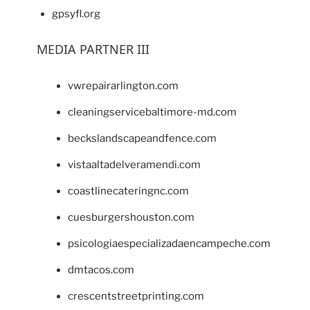
gpsyfl.org
MEDIA PARTNER III
vwrepairarlington.com
cleaningservicebaltimore-md.com
beckslandscapeandfence.com
vistaaltadelveramendi.com
coastlinecateringnc.com
cuesburgershouston.com
psicologiaespecializadaencampeche.com
dmtacos.com
crescentstreetprinting.com