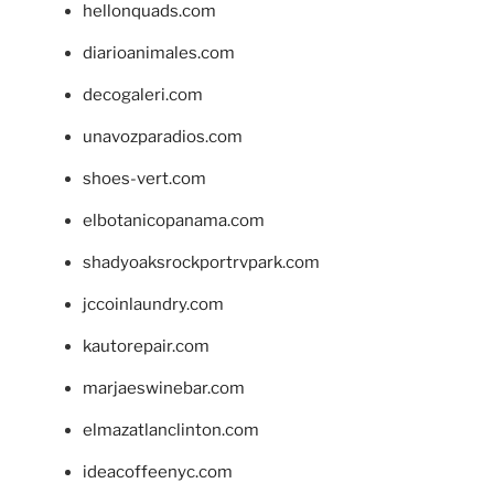
hellonquads.com
diarioanimales.com
decogaleri.com
unavozparadios.com
shoes-vert.com
elbotanicopanama.com
shadyoaksrockportrvpark.com
jccoinlaundry.com
kautorepair.com
marjaeswinebar.com
elmazatlanclinton.com
ideacoffeenyc.com