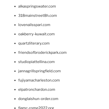
alkaspringswater.com
318mainstreet8h.com
lovenailsspari.com
oakberry-kuwait.com
quartzliterary.com
friendsofbroderickpark.com
studiopiattellina.com
jannagrillspringfield.com
fujiyamacharleston.com
elpatronchardon.com
donglaishun-order.com
fiamc-rome2022.org