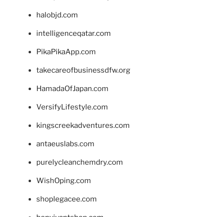
halobjd.com
intelligenceqatar.com
PikaPikaApp.com
takecareofbusinessdfw.org
HamadaOfJapan.com
VersifyLifestyle.com
kingscreekadventures.com
antaeuslabs.com
purelycleanchemdry.com
WishOping.com
shoplegacee.com