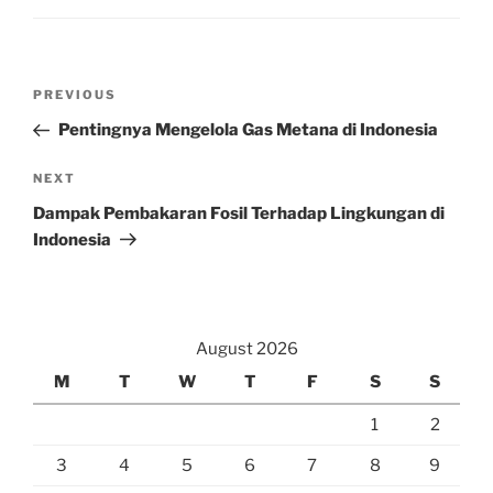
Post
Previous
PREVIOUS
navigation
Post
Pentingnya Mengelola Gas Metana di Indonesia
Next
NEXT
Post
Dampak Pembakaran Fosil Terhadap Lingkungan di
Indonesia
August 2026
M
T
W
T
F
S
S
1
2
3
4
5
6
7
8
9