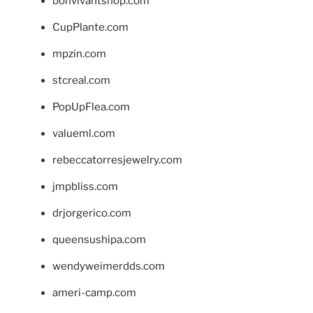
bonvivantshop.com
CupPlante.com
mpzin.com
stcreal.com
PopUpFlea.com
valueml.com
rebeccatorresjewelry.com
jmpbliss.com
drjorgerico.com
queensushipa.com
wendyweimerdds.com
ameri-camp.com