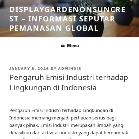
Skip
DISPLAYGARDENONSUNCRE
to
ST – INFORMASI SEPUTAR
content
PEMANASAN GLOBAL
Menu
POSTED
JANUARY 8, 2026
BY
ADMINDIS
ON
Pengaruh Emisi Industri terhadap
Lingkungan di Indonesia
Pengaruh Emisi Industri terhadap Lingkungan di
Indonesia memang menjadi perhatian serius bagi
banyak pihak. Emisi industri merupakan limbah yang
dihasilkan dari aktivitas industri yang dapat berdampak