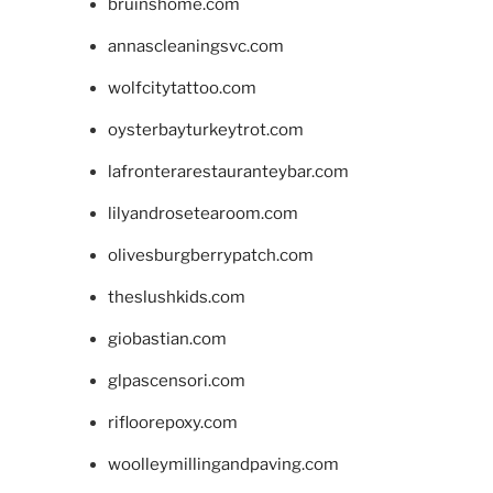
bruinshome.com
annascleaningsvc.com
wolfcitytattoo.com
oysterbayturkeytrot.com
lafronterarestauranteybar.com
lilyandrosetearoom.com
olivesburgberrypatch.com
theslushkids.com
giobastian.com
glpascensori.com
rifloorepoxy.com
woolleymillingandpaving.com