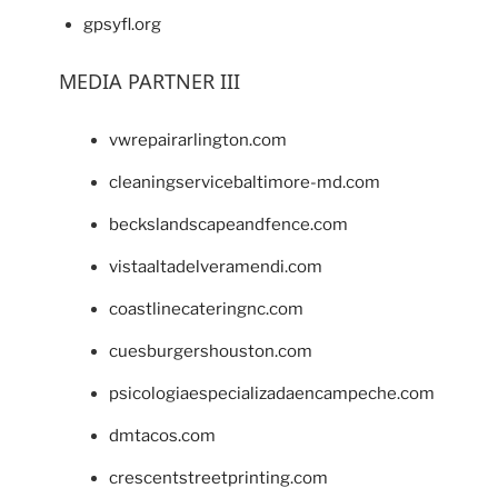
gpsyfl.org
MEDIA PARTNER III
vwrepairarlington.com
cleaningservicebaltimore-md.com
beckslandscapeandfence.com
vistaaltadelveramendi.com
coastlinecateringnc.com
cuesburgershouston.com
psicologiaespecializadaencampeche.com
dmtacos.com
crescentstreetprinting.com