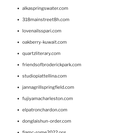
alkaspringswater.com
318mainstreet8h.com
lovenailsspari.com
oakberry-kuwait.com
quartzliterary.com
friendsofbroderickpark.com
studiopiattellina.com
jannagrillspringfield.com
fujiyamacharleston.com
elpatronchardon.com
donglaishun-order.com
fiamc-rome2022.org