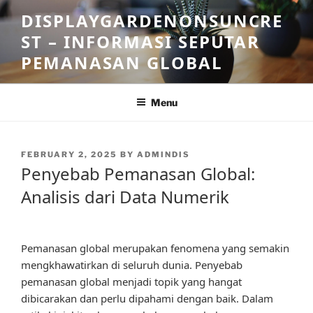
Skip
DISPLAYGARDENONSUNCRE
to
ST – INFORMASI SEPUTAR
content
PEMANASAN GLOBAL
Menu
POSTED
FEBRUARY 2, 2025
BY
ADMINDIS
ON
Penyebab Pemanasan Global:
Analisis dari Data Numerik
Pemanasan global merupakan fenomena yang semakin
mengkhawatirkan di seluruh dunia. Penyebab
pemanasan global menjadi topik yang hangat
dibicarakan dan perlu dipahami dengan baik. Dalam