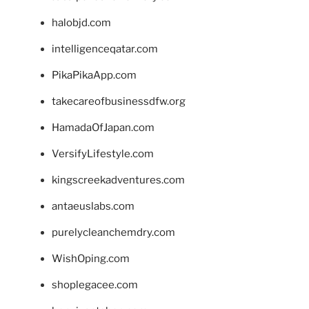
halobjd.com
intelligenceqatar.com
PikaPikaApp.com
takecareofbusinessdfw.org
HamadaOfJapan.com
VersifyLifestyle.com
kingscreekadventures.com
antaeuslabs.com
purelycleanchemdry.com
WishOping.com
shoplegacee.com