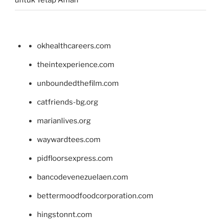
untuk Tetap Aman
okhealthcareers.com
theintexperience.com
unboundedthefilm.com
catfriends-bg.org
marianlives.org
waywardtees.com
pidfloorsexpress.com
bancodevenezuelaen.com
bettermoodfoodcorporation.com
hingstonnt.com