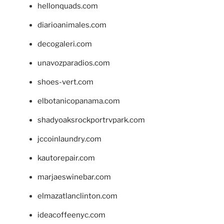
hellonquads.com
diarioanimales.com
decogaleri.com
unavozparadios.com
shoes-vert.com
elbotanicopanama.com
shadyoaksrockportrvpark.com
jccoinlaundry.com
kautorepair.com
marjaeswinebar.com
elmazatlanclinton.com
ideacoffeenyc.com