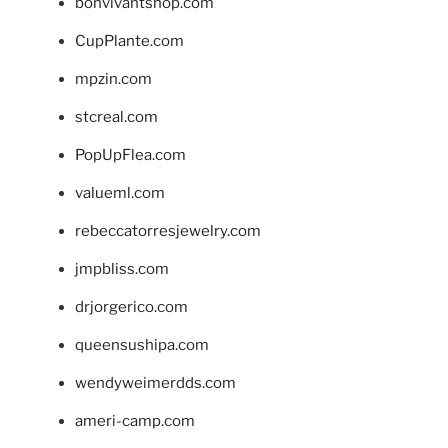
bonvivantshop.com
CupPlante.com
mpzin.com
stcreal.com
PopUpFlea.com
valueml.com
rebeccatorresjewelry.com
jmpbliss.com
drjorgerico.com
queensushipa.com
wendyweimerdds.com
ameri-camp.com