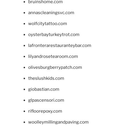
bruinshome.com
annascleaningsvc.com
wolfcitytattoo.com
oysterbayturkeytrot.com
lafronterarestauranteybar.com
lilyandrosetearoom.com
olivesburgberrypatch.com
theslushkids.com
giobastian.com
glpascensori.com
rifloorepoxy.com
woolleymillingandpaving.com