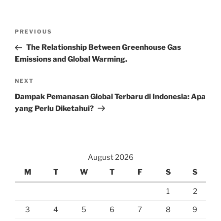
Post
Previous
PREVIOUS
navigation
Post
The Relationship Between Greenhouse Gas
Emissions and Global Warming.
Next
NEXT
Post
Dampak Pemanasan Global Terbaru di Indonesia: Apa
yang Perlu Diketahui?
August 2026
M
T
W
T
F
S
S
1
2
3
4
5
6
7
8
9