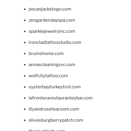
pecanjackstogo.com
zengardendayspa.com
sparklejewelryinc.com
ironcladtattoostudio.com
bruinshome.com
annascleaningsvc.com
wolfcitytattoo.com
oysterbayturkeytrot.com
lafronterarestauranteybar.com
lilyandrosetearoom.com
olivesburgberrypatch.com