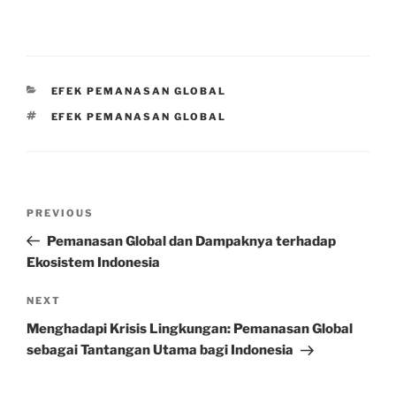
CATEGORIES
EFEK PEMANASAN GLOBAL
TAGS
EFEK PEMANASAN GLOBAL
Post
Previous
PREVIOUS
navigation
Post
Pemanasan Global dan Dampaknya terhadap
Ekosistem Indonesia
Next
NEXT
Post
Menghadapi Krisis Lingkungan: Pemanasan Global
sebagai Tantangan Utama bagi Indonesia