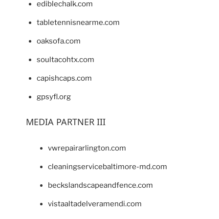
ediblechalk.com
tabletennisnearme.com
oaksofa.com
soultacohtx.com
capishcaps.com
gpsyfl.org
MEDIA PARTNER III
vwrepairarlington.com
cleaningservicebaltimore-md.com
beckslandscapeandfence.com
vistaaltadelveramendi.com