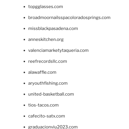
topgglasses.com
broadmoornailsspacoloradosprings.com
missblackpasadena.com
anneskitchen.org
valenciamarketytaqueria.com
reefrecordsllc.com
alawaffle.com
aryouthfishing.com
united-basketball.com
tios-tacos.com
cafecito-satx.com
graduacionviu2023.com