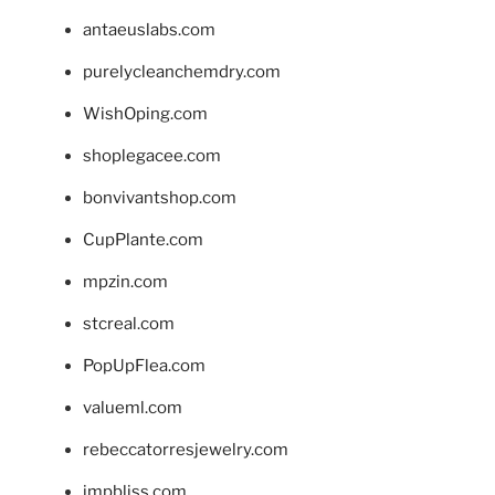
antaeuslabs.com
purelycleanchemdry.com
WishOping.com
shoplegacee.com
bonvivantshop.com
CupPlante.com
mpzin.com
stcreal.com
PopUpFlea.com
valueml.com
rebeccatorresjewelry.com
jmpbliss.com