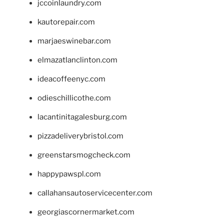
jccoinlaundry.com
kautorepair.com
marjaeswinebar.com
elmazatlanclinton.com
ideacoffeenyc.com
odieschillicothe.com
lacantinitagalesburg.com
pizzadeliverybristol.com
greenstarsmogcheck.com
happypawspl.com
callahansautoservicecenter.com
georgiascornermarket.com