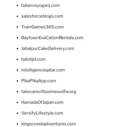
balanceyoganj.com
salesforceblogs.com
TrainGames365.com
BaytownEvaCationRentals.com
JabalpurCakeDelivery.com
halobjd.com
intelligenceqatar.com
PikaPikaApp.com
takecareofbusinessdfw.org
HamadaOfJapan.com
VersifyLifestyle.com
kingscreekadventures.com