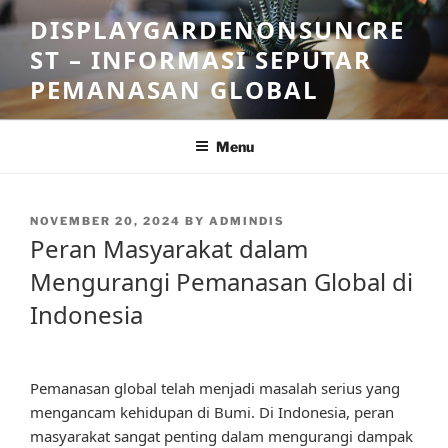
Skip
DISPLAYGARDENONSUNCRE
to
ST – INFORMASI SEPUTAR
content
PEMANASAN GLOBAL
Menu
POSTED
NOVEMBER 20, 2024
BY
ADMINDIS
ON
Peran Masyarakat dalam
Mengurangi Pemanasan Global di
Indonesia
Pemanasan global telah menjadi masalah serius yang
mengancam kehidupan di Bumi. Di Indonesia, peran
masyarakat sangat penting dalam mengurangi dampak