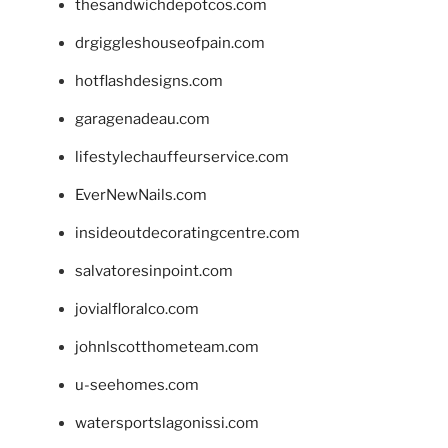
thesandwichdepotcos.com
drgiggleshouseofpain.com
hotflashdesigns.com
garagenadeau.com
lifestylechauffeurservice.com
EverNewNails.com
insideoutdecoratingcentre.com
salvatoresinpoint.com
jovialfloralco.com
johnlscotthometeam.com
u-seehomes.com
watersportslagonissi.com