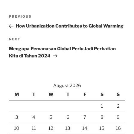
Post
Previous
PREVIOUS
navigation
Post
How Urbanization Contributes to Global Warming
Next
NEXT
Post
Mengapa Pemanasan Global Perlu Jadi Perhatian
Kita di Tahun 2024
August 2026
M
T
W
T
F
S
S
1
2
3
4
5
6
7
8
9
10
11
12
13
14
15
16