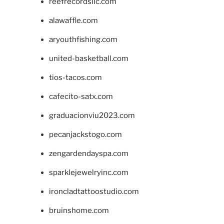
reefrecordsllc.com
alawaffle.com
aryouthfishing.com
united-basketball.com
tios-tacos.com
cafecito-satx.com
graduacionviu2023.com
pecanjackstogo.com
zengardendayspa.com
sparklejewelryinc.com
ironcladtattoostudio.com
bruinshome.com