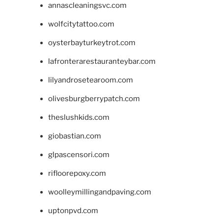
annascleaningsvc.com
wolfcitytattoo.com
oysterbayturkeytrot.com
lafronterarestauranteybar.com
lilyandrosetearoom.com
olivesburgberrypatch.com
theslushkids.com
giobastian.com
glpascensori.com
rifloorepoxy.com
woolleymillingandpaving.com
uptonpvd.com