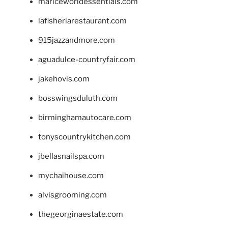
mariceworldessentials.com
lafisheriarestaurant.com
915jazzandmore.com
aguadulce-countryfair.com
jakehovis.com
bosswingsduluth.com
birminghamautocare.com
tonyscountrykitchen.com
jbellasnailspa.com
mychaihouse.com
alvisgrooming.com
thegeorginaestate.com