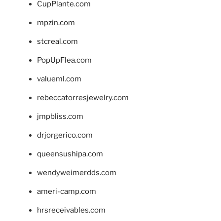
CupPlante.com
mpzin.com
stcreal.com
PopUpFlea.com
valueml.com
rebeccatorresjewelry.com
jmpbliss.com
drjorgerico.com
queensushipa.com
wendyweimerdds.com
ameri-camp.com
hrsreceivables.com