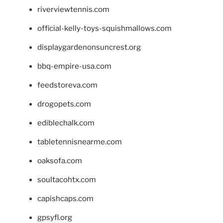
riverviewtennis.com
official-kelly-toys-squishmallows.com
displaygardenonsuncrest.org
bbq-empire-usa.com
feedstoreva.com
drogopets.com
ediblechalk.com
tabletennisnearme.com
oaksofa.com
soultacohtx.com
capishcaps.com
gpsyfl.org