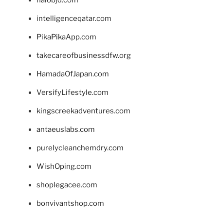
intelligenceqatar.com
PikaPikaApp.com
takecareofbusinessdfw.org
HamadaOfJapan.com
VersifyLifestyle.com
kingscreekadventures.com
antaeuslabs.com
purelycleanchemdry.com
WishOping.com
shoplegacee.com
bonvivantshop.com