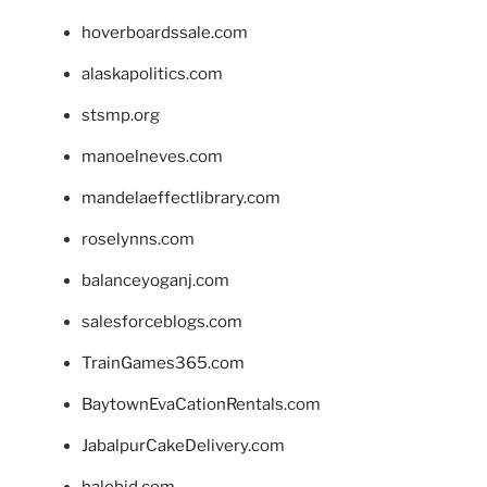
hoverboardssale.com
alaskapolitics.com
stsmp.org
manoelneves.com
mandelaeffectlibrary.com
roselynns.com
balanceyoganj.com
salesforceblogs.com
TrainGames365.com
BaytownEvaCationRentals.com
JabalpurCakeDelivery.com
halobjd.com