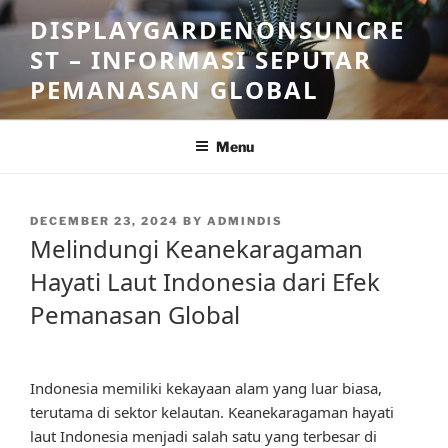
Skip
DISPLAYGARDENONSUNCRE
to
ST – INFORMASI SEPUTAR
content
PEMANASAN GLOBAL
Menu
POSTED
DECEMBER 23, 2024
BY
ADMINDIS
ON
Melindungi Keanekaragaman
Hayati Laut Indonesia dari Efek
Pemanasan Global
Indonesia memiliki kekayaan alam yang luar biasa,
terutama di sektor kelautan. Keanekaragaman hayati
laut Indonesia menjadi salah satu yang terbesar di