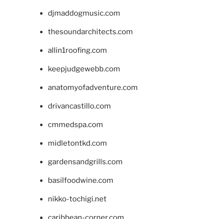
djmaddogmusic.com
thesoundarchitects.com
allin1roofing.com
keepjudgewebb.com
anatomyofadventure.com
drivancastillo.com
cmmedspa.com
midletontkd.com
gardensandgrills.com
basilfoodwine.com
nikko-tochigi.net
caribbean-corner.com