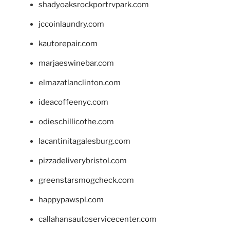
shadyoaksrockportrvpark.com
jccoinlaundry.com
kautorepair.com
marjaeswinebar.com
elmazatlanclinton.com
ideacoffeenyc.com
odieschillicothe.com
lacantinitagalesburg.com
pizzadeliverybristol.com
greenstarsmogcheck.com
happypawspl.com
callahansautoservicecenter.com