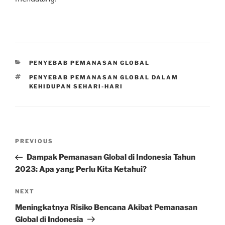
CATEGORIES
PENYEBAB PEMANASAN GLOBAL
TAGS
PENYEBAB PEMANASAN GLOBAL DALAM
KEHIDUPAN SEHARI-HARI
Post
Previous
PREVIOUS
navigation
Post
Dampak Pemanasan Global di Indonesia Tahun
2023: Apa yang Perlu Kita Ketahui?
Next
NEXT
Post
Meningkatnya Risiko Bencana Akibat Pemanasan
Global di Indonesia