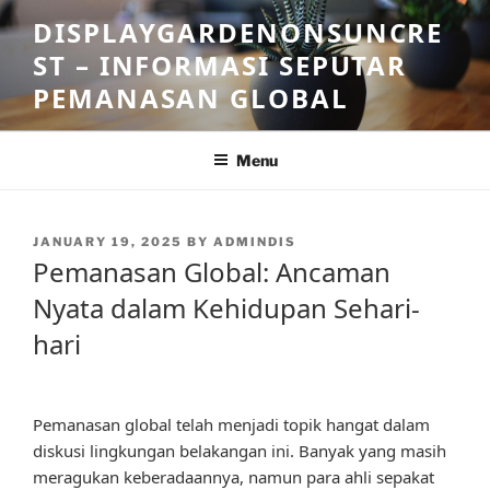
Skip
DISPLAYGARDENONSUNCRE
to
ST – INFORMASI SEPUTAR
content
PEMANASAN GLOBAL
Menu
POSTED
JANUARY 19, 2025
BY
ADMINDIS
ON
Pemanasan Global: Ancaman
Nyata dalam Kehidupan Sehari-
hari
Pemanasan global telah menjadi topik hangat dalam
diskusi lingkungan belakangan ini. Banyak yang masih
meragukan keberadaannya, namun para ahli sepakat