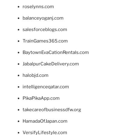
roselynns.com
balanceyoganj.com
salesforceblogs.com
TrainGames365.com
BaytownEvaCationRentals.com
JabalpurCakeDelivery.com
halobjd.com
intelligenceqatar.com
PikaPikaApp.com
takecareofbusinessdfw.org
HamadaOfJapan.com
VersifyLifestyle.com