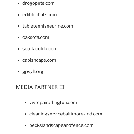
drogopets.com
ediblechalk.com
tabletennisnearme.com
oaksofa.com
soultacohtx.com
capishcaps.com
gpsyfl.org
MEDIA PARTNER III
vwrepairarlington.com
cleaningservicebaltimore-md.com
beckslandscapeandfence.com