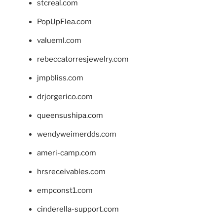
stcreal.com
PopUpFlea.com
valueml.com
rebeccatorresjewelry.com
jmpbliss.com
drjorgerico.com
queensushipa.com
wendyweimerdds.com
ameri-camp.com
hrsreceivables.com
empconst1.com
cinderella-support.com