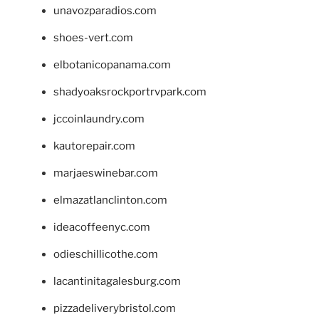
unavozparadios.com
shoes-vert.com
elbotanicopanama.com
shadyoaksrockportrvpark.com
jccoinlaundry.com
kautorepair.com
marjaeswinebar.com
elmazatlanclinton.com
ideacoffeenyc.com
odieschillicothe.com
lacantinitagalesburg.com
pizzadeliverybristol.com