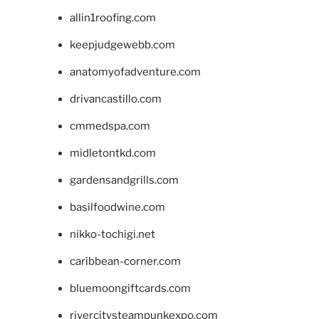
allin1roofing.com
keepjudgewebb.com
anatomyofadventure.com
drivancastillo.com
cmmedspa.com
midletontkd.com
gardensandgrills.com
basilfoodwine.com
nikko-tochigi.net
caribbean-corner.com
bluemoongiftcards.com
rivercitysteampunkexpo.com