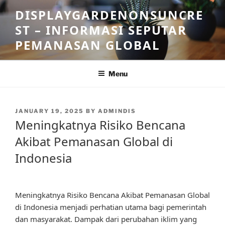
Skip
DISPLAYGARDENONSUNCRE
to
ST – INFORMASI SEPUTAR
content
PEMANASAN GLOBAL
Menu
POSTED
JANUARY 19, 2025
BY
ADMINDIS
ON
Meningkatnya Risiko Bencana
Akibat Pemanasan Global di
Indonesia
Meningkatnya Risiko Bencana Akibat Pemanasan Global
di Indonesia menjadi perhatian utama bagi pemerintah
dan masyarakat. Dampak dari perubahan iklim yang