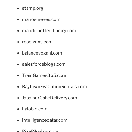
stsmp.org
manoelneves.com
mandelaeffectlibrary.com
roselynns.com
balanceyoganj.com
salesforceblogs.com
TrainGames365.com
BaytownEvaCationRentals.com
JabalpurCakeDelivery.com
halobjd.com
intelligenceqatar.com
PikaPikaApp.com