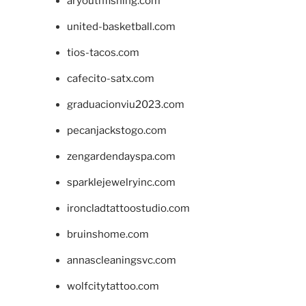
aryouthfishing.com
united-basketball.com
tios-tacos.com
cafecito-satx.com
graduacionviu2023.com
pecanjackstogo.com
zengardendayspa.com
sparklejewelryinc.com
ironcladtattoostudio.com
bruinshome.com
annascleaningsvc.com
wolfcitytattoo.com