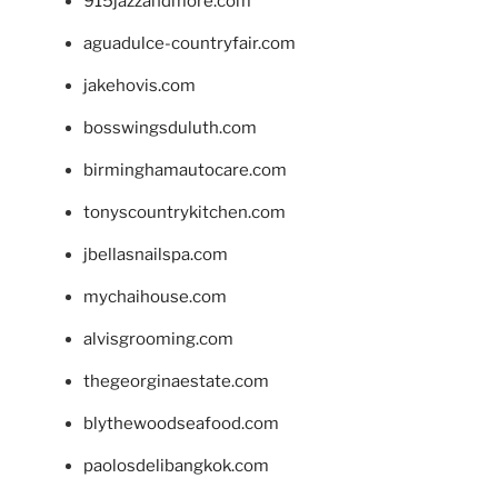
915jazzandmore.com
aguadulce-countryfair.com
jakehovis.com
bosswingsduluth.com
birminghamautocare.com
tonyscountrykitchen.com
jbellasnailspa.com
mychaihouse.com
alvisgrooming.com
thegeorginaestate.com
blythewoodseafood.com
paolosdelibangkok.com